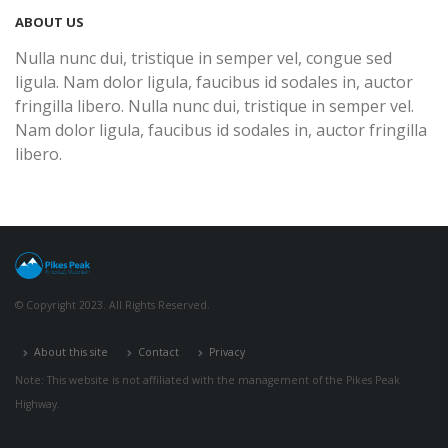
ABOUT US
Nulla nunc dui, tristique in semper vel, congue sed
ligula. Nam dolor ligula, faucibus id sodales in, auctor
fringilla libero. Nulla nunc dui, tristique in semper vel.
Nam dolor ligula, faucibus id sodales in, auctor fringilla
libero.
© Copyright 2023. All Rights Reserved.
About this site
Contact
Privacy
Note: This website is not affiliated with the management of the Pikes Peak
Highway.