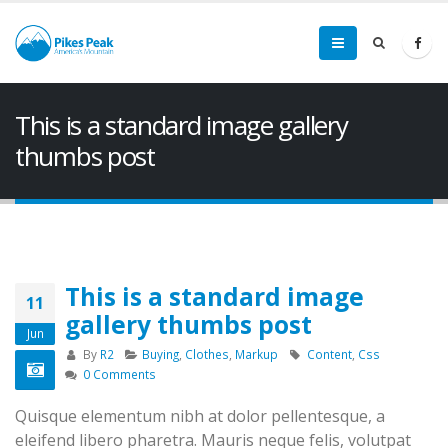
This is a standard image gallery
thumbs post
This is a standard image
11
gallery thumbs post
Jun
By
R2
Buying
,
Clothes
,
Markup
Content
,
Css
0 Comments
Quisque elementum nibh at dolor pellentesque, a
eleifend libero pharetra. Mauris neque felis, volutpat